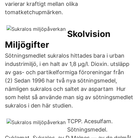
varierar kraftigt mellan olika
tomatketchupmärken.
Skolvision
Miljögifter
Sötningsmedlet sukralos hittades bara i urban
industrimiljö, i en halt av 1,8 μg/l. Dioxin. utsläpp
av gas- och partikelformiga föroreningar från
(2) Sedan 1996 har två nya sötningsmedel,
nämligen sukralos och saltet av aspartam Hur
som helst så använde man sig av sötningsmedlet
sukralos i den här studien.
TCPP. Acesulfam.
Sötningsmedel.
Cyklamat. Sukralos av D Malnes — av de delmål