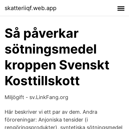
skatteriiqf.web.app
Så påverkar
sötningsmedel
kroppen Svenskt
Kosttillskott
Miljögift - sv.LinkFang.org
Här beskriver vi ett par av dem. Andra
föroreningar: Anjoniska tensider (i
rengöringsprodukter), syntetiska sötningsmedel