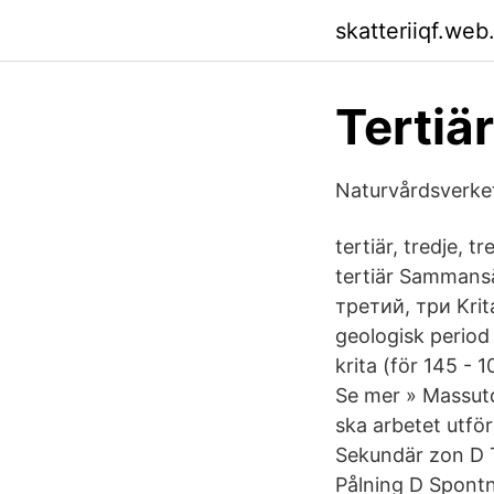
skatteriiqf.web
Tertiär
Naturvårdsverke
tertiär, tredje, 
tertiär Sammans
третий, три Krita
geologisk period 
krita (för 145 - 
Se mer » Massutd
ska arbetet utfö
Sekundär zon D 
Pålning D Spontn