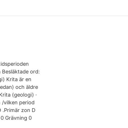
 tidsperioden
 Besläktade ord:
i) Krita är en
 sedan) och äldre
Krita (geologi) ·
/vilken period
D .Primär zon D
 0 Grävning 0