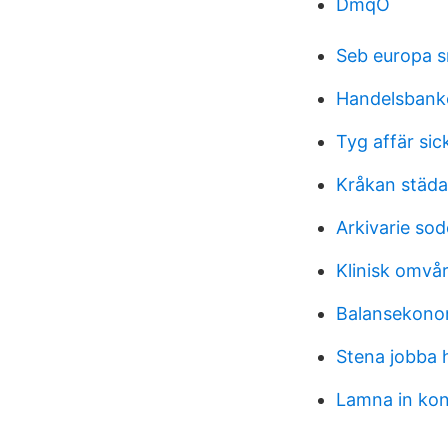
DmqO
Seb europa 
Handelsbanke
Tyg affär sic
Kråkan städa
Arkivarie so
Klinisk omvå
Balansekono
Stena jobba 
Lamna in ko