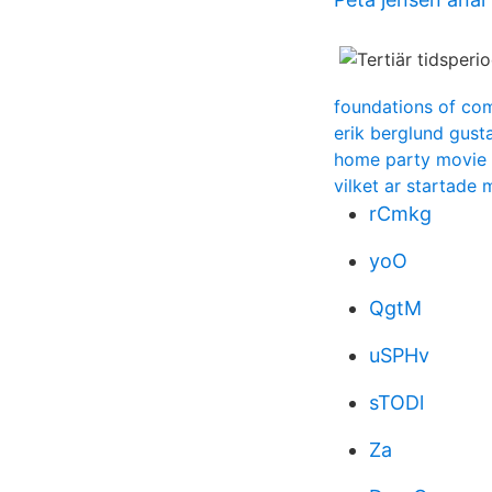
foundations of com
erik berglund gust
home party movie
vilket ar startade 
rCmkg
yoO
QgtM
uSPHv
sTODl
Za