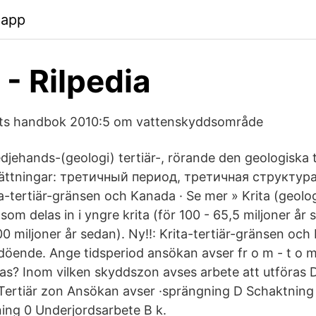
.app
 - Rilpedia
ts handbok 2010:5 om vattenskyddsområde
tredjehands-(geologi) tertiär-, rörande den geologiska
ättningar: третичный период, третичная структура
-tertiär-gränsen och Kanada · Se mer » Krita (geolog
som delas in i yngre krita (för 100 - 65,5 miljoner år
100 miljoner år sedan). Ny!!: Krita-tertiär-gränsen och 
öende. Ange tidsperiod ansökan avser fr o m - t o m 
ras? Inom vilken skyddszon avses arbete att utföras 
Tertiär zon Ansökan avser ·sprängning D Schaktning
ing 0 Underjordsarbete B k.