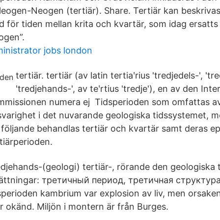
leogen-Neogen (tertiär). Share. Tertiär kan beskrivas
 för tiden mellan krita och kvartär, som idag ersatts
ogen”.
nistrator jobs london
tertiär. tertiär (av latin tertiaʹrius 'tredjedels-', 'tr
'tredjehands-', av teʹrtius 'tredje'), en av den Inte
ommissionen numera ej Tidsperioden som omfattas av
varighet i det nuvarande geologiska tidssystemet, me
 följande behandlas tertiär och kvartär samt deras e
tiärperioden.
tredjehands-(geologi) tertiär-, rörande den geologiska
ättningar: третичный период, третичная структура
perioden kambrium var explosion av liv, men orsaken 
är okänd. Miljön i montern är från Burges.