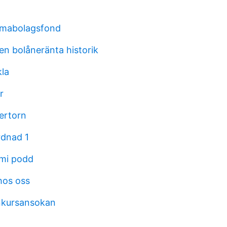
smabolagsfond
n bolåneränta historik
kla
r
dertorn
rdnad 1
mi podd
hos oss
nkursansokan