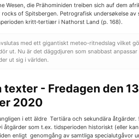
e Wesen, die Prähominiden treiben sich auf dem af
y rocks of Spitsbergen. Petrografisk undersøkelse a
sperioden kritt‐tertiær i Nathorst Land (p. 168).
vslutas med ett gigantiskt meteo-ritnedslag vilket gö
dör ut. Nu är det däggdjuren som snabbast anpassar s
er ut sig i världen.
 texter - Fredagen den 13
er 2020
ngligen i ett äldre Tertiära och sekundära åtgärder. 5
i åtgärder som t.ex. tidsperioden historiskt (eller k
iden enligt genomgång av samtliga specialutgåvor u