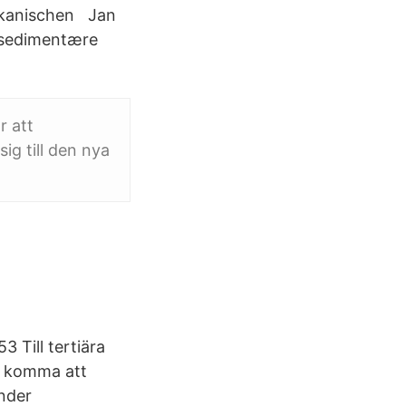
rikanischen Jan
v sedimentære
r att
ig till den nya
3 Till tertiära
an komma att
nder