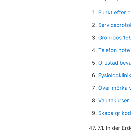
Punkt efter c
Serviceprotok
Gronroos 19
Telefon note
Orestad bev
Fysiologklin
Över mörka v
Valutakurser
Skapa qr kod 
47. 7.1. In der E