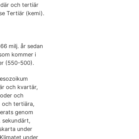
där och tertiär
e Tertiär (kemi).
6 milj. år sedan
); som kommer i
er (550-500).
 Mesozoikum
är och kvartär,
ioder och
 och tertiära,
trerats genom
, sekundärt,
skarta under
Klimatet under