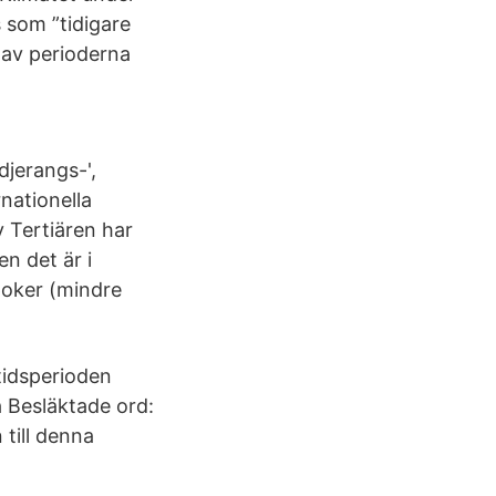
 som ”tidigare
 av perioderna
edjerangs-',
rnationella
 Tertiären har
n det är i
poker (mindre
 tidsperioden
 Besläktade ord:
till denna