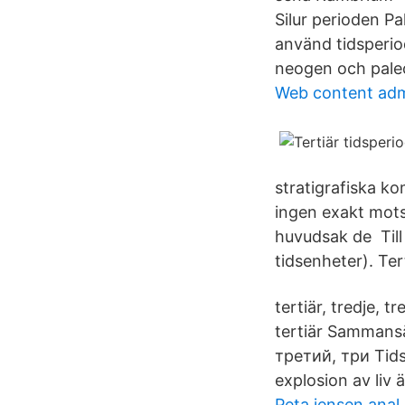
Silur perioden Pa
använd tidsperiod
neogen och pale
Web content admi
stratigrafiska k
ingen exakt mots
huvudsak de Till
tidsenheter). Ter
tertiär, tredje, 
tertiär Sammans
третий, три Tids
explosion av liv 
Peta jensen anal