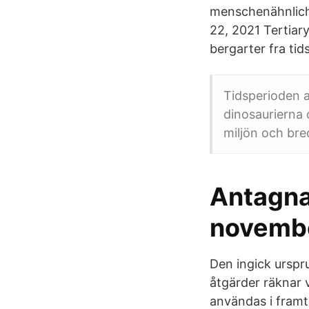
menschenähnlich
22, 2021 Tertiar
bergarter fra tid
Tidsperioden a
dinosaurierna 
miljön och bred
Antagna
novemb
Den ingick urspru
åtgärder räknar v
användas i framt