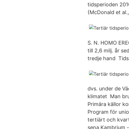
tidsperioden 2010
(McDonald et al.,
S. N. HOMO ERECT
till 2,6 milj. år
tredje hand Tids
dvs. under de Vä
klimatet Man bruk
Primära källor k
Program för unio
tertiärt och kva
sena Kambrium -