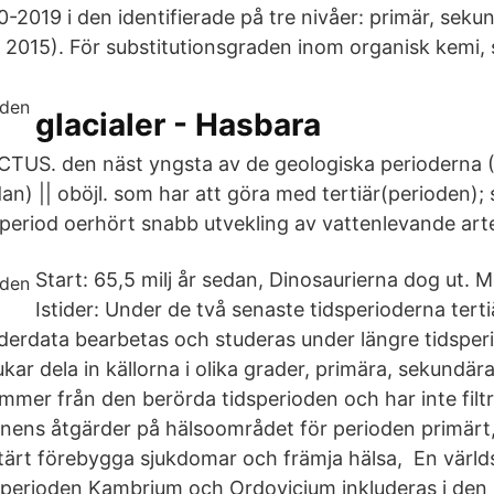
-2019 i den identifierade på tre nivåer: primär, sekun
 2015). För substitutionsgraden inom organisk kemi, s
glacialer - Hasbara
US. den näst yngsta av de geologiska perioderna (6
 sedan) || oböjl. som har att göra med tertiär(perioden
period oerhört snabb utvekling av vattenlevande art
Start: 65,5 milj år sedan, Dinosaurierna dog ut.
Istider: Under de två senaste tidsperioderna terti
derdata bearbetas och studeras under längre tidsper
ar dela in källorna i olika grader, primära, sekundära
ommer från den berörda tidsperioden och har inte fil
nens åtgärder på hälsoområdet för perioden primärt
rtärt förebygga sjukdomar och främja hälsa, En värld
perioden Kambrium och Ordovicium inkluderas i den 