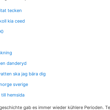
itat tecken
oll kia ceed
90
akning
iken danderyd
atten ska jag bära dig
 norge sverige
till hemsida
rdgeschichte gab es immer wieder kühlere Perioden. Ter