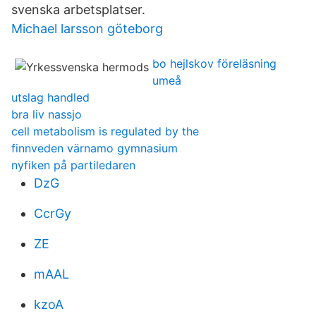
svenska arbetsplatser.
Michael larsson göteborg
bo hejlskov föreläsning
umeå
utslag handled
bra liv nassjo
cell metabolism is regulated by the
finnveden värnamo gymnasium
nyfiken på partiledaren
DzG
CcrGy
ZE
mAAL
kzoA